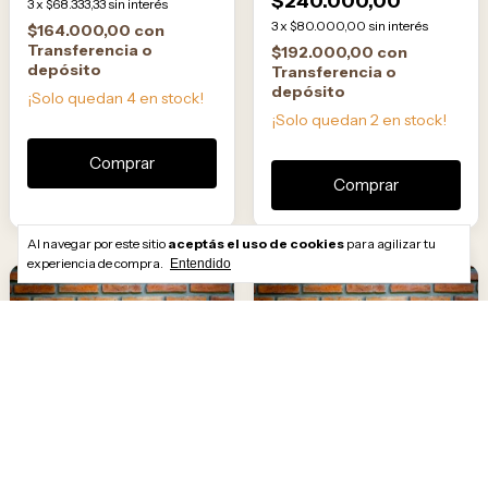
$240.000,00
3
x
$68.333,33
sin interés
3
x
$80.000,00
sin interés
$164.000,00
con
Transferencia o
$192.000,00
con
depósito
Transferencia o
depósito
¡Solo quedan
4
en stock!
¡Solo quedan
2
en stock!
Al navegar por este sitio
aceptás el uso de cookies
para agilizar tu
experiencia de compra.
Entendido